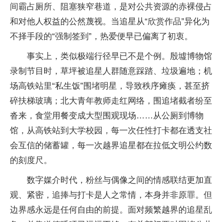
间霸占厕所、阻塞狭窄巷道，是对公共资源的赤裸侵占
和对他人权益的公然蔑视。当追星从“欣赏作品”异化为
不择手段的“强制签到”，热爱便早已偏离了初衷。
事实上，类似极端行径早已不是个例。殷墟博物馆
录制节目时，草坪被追星人群随意踩踏、垃圾遍地；机
场高铁站里“私生饭”围堵明星，导致秩序瘫痪，甚至挤
碎扶梯玻璃；北大青年教师走红网络，围追堵截者纷至
沓来，食堂用餐变成大型围观现场……从公厕到博物
馆，从高铁站到大学校园，每一次任性打卡都在透支社
会互信的储蓄罐，每一次越界追星都在拉低文明公约数
的刻度尺。
数字媒介时代，粉丝与偶像之间的情感联结更加直
观、紧密，追捧与打卡是人之常情，本身并非原罪。但
边界感永远是任何自由的前提。面对频繁越界的追星乱